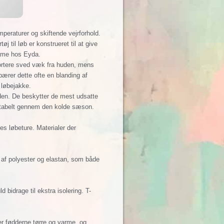
mperaturer og skiftende vejrforhold.
 til løb er konstrueret til at give
dame hos Eyda.
sportere sved væk fra huden, mens
bærer dette ofte en blanding af
 løbejakke.
ulden. De beskytter de mest udsatte
ortabelt gennem den kolde sæson.
es løbeture. Materialer der
g af polyester og elastan, som både
bidrage til ekstra isolering. T-
er fødderne tørre og varme, og