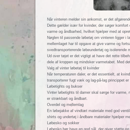
Når vinteren melder sin ankomst, er det afgørende
Dette gælder især for kvinder, der søger komfort 
varme og åndbarhed, hvilket hjælper med at opret
Nøglen til passende løbetøj om vinteren ligger i 
mellemlaget har til opgave at give varme og forts
svedtransporterende løbeundertøj og isolerende
Ud over tøjet er det vigtigt at have det rette til
dele af kroppen og mindsker varmetabet. Med det
Valg af vinter løbetøj til kvinder
Når temperaturen daler, er det essentielt, at kvin
transporterer fugt væk og lag-på-lag princippet er
Løbetights og bukser
Vinter løbetights til damer skal sørge for varme,
er strækbart og åndbart.
Overdel og mellemlag
En løbejakke af vindtæt materiale med god ventilat
shirts og undertøj i åndbare materialer hjælper m
Løbesko og sokker
Løbesko bør have en god sål, der giver støtte og 