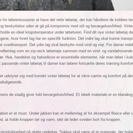
 for løbeentusiaster at have det rette løbetøj, der kan håndtere de koldere te
og beskyttelse uden at gå på kompromis med stil og bevægelsesfrihed. Vintertøj
holde en ideel kropstemperatur under løbeturen. Find dit nye vinter løbetøj 
lagene, hvor hvert lag har en specifik funktion. Det indre lag skal kunne tran
at svedtransport. Det ydre lag skal beskytte mod vind og vejr. For damer inde
 mellemlag som en zip-neck løbetrøje sammen med en vind- og vandafvisende
behør. Hue, handsker og halsedisse er essentielle elementer, når man løber i k
 passende vinter løbetøj til damer kan løbere fortsætte deres træning komf
der udstyrer sig med korrekt vinter løbetøj for at sikre varme og komfort på der
 altafgørende.
 mens de stadig giver fuld bevægelsesfrihed. Et ideelt materiale er en blandin
ion er et must. Under jakken kan et mellemlag af for eksempel fleece eller uld 
ed, at holde kroppen tør og varm, idet de leder sveden bort fra kroppen.
skridsikkerhed på glatte underlag. Sokker skal være af et materiale, der hold