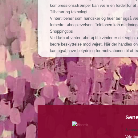
kompressionsstrømper kan være en fordel for at ø
Tilbehør og teknologi
Vintertilbehør som handsker og huer bør også væl
forbedre løbeoplevelsen. Telefonen kan medbringes
Shoppingtips
Ved køb af vinter løbetøj til kvinder er det vigti
bedre beskyttelse mod vejret. Når der handles onli
kan også have betydning for motivationen til at tr
Sene
Seneste
Valenti