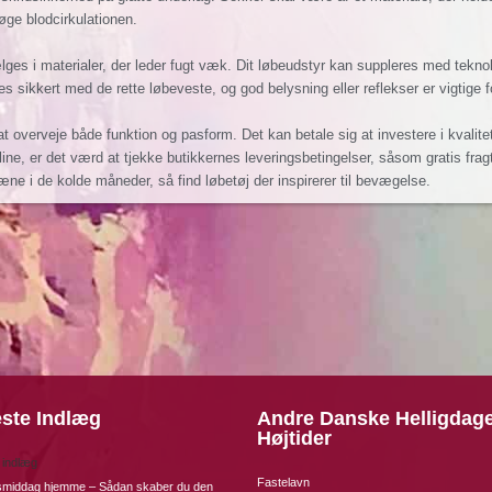
ge blodcirkulationen.
ges i materialer, der leder fugt væk. Dit løbeudstyr kan suppleres med tekn
 sikkert med de rette løbeveste, og god belysning eller reflekser er vigtige 
gt at overveje både funktion og pasform. Det kan betale sig at investere i kvali
ne, er det værd at tjekke butikkernes leveringsbetingelser, såsom gratis fragt 
æne i de kolde måneder, så find løbetøj der inspirerer til bevægelse.
ste Indlæg
Andre Danske Helligdag
Højtider
 indlæg
Fastelavn
nsmiddag hjemme – Sådan skaber du den