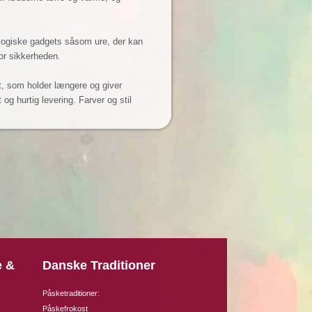
ologiske gadgets såsom ure, der kan
for sikkerheden.
tet, som holder længere og giver
og hurtig levering. Farver og stil
e &
Danske Traditioner
Påsketraditioner:
Påskefrokost