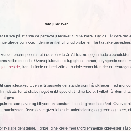
 at tænke på at finde de perfekte julegaver til dine kære. Lad os i år gøre det 
ge glæde og lykke. I denne artikel vil vi udforske fem fantastiske gaveideer.
ar vundet enorm popularitet i de seneste år. At forære nogen hudplejeprodukter
deres velbefindende. Overvej luksuriøse fugtighedscremer, foryngende serumm
hjemmeside
, kan du finde en bred vifte af hudplejeprodukter, der er fremragen
ke til dine julegaver. Overvej tilpassede genstande som håndklæder med mono
 indsats for at skabe noget unikt specielt til dine kære, hvilket får dem til a
 at give
lære som gaver og tilbyder en konstant kilde til glæde hele året. Overvej at
et madkasser. Disse gaver giver løbende underholdning og glæde og sikrer, at
 for fysiske genstande. Forkæl dine kære med uforglemmelige oplevelser så