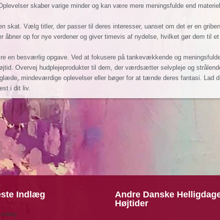
ion. Oplevelser skaber varige minder og kan være mere meningsfulde end materiel
en skat. Vælg titler, der passer til deres interesser, uanset om det er en grib
r åbner op for nye verdener og giver timevis af nydelse, hvilket gør dem til 
være en besværlig opgave. Ved at fokusere på tankevækkende og meningsfulde
id. Overvej hudplejeprodukter til dem, der værdsætter selvpleje og strålende 
glæde, mindeværdige oplevelser eller bøger for at tænde deres fantasi. Lad d
 i dit liv.
ste Indlæg
Andre Danske Helligdag
Højtider
 indlæg