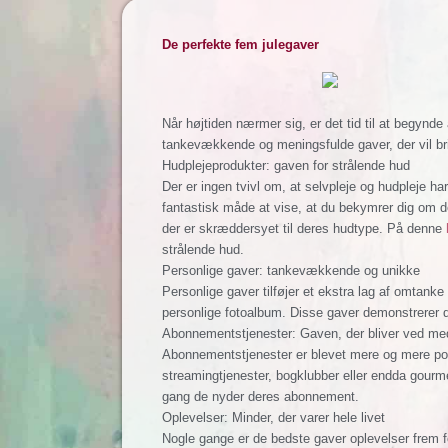
De perfekte fem julegaver
Når højtiden nærmer sig, er det tid til at begynde
tankevækkende og meningsfulde gaver, der vil brin
Hudplejeprodukter: gaven for strålende hud
Der er ingen tvivl om, at selvpleje og hudpleje h
fantastisk måde at vise, at du bekymrer dig om 
der er skræddersyet til deres hudtype. På denne
strålende hud.
Personlige gaver: tankevækkende og unikke
Personlige gaver tilføjer et ekstra lag af omtan
personlige fotoalbum. Disse gaver demonstrerer din
Abonnementstjenester: Gaven, der bliver ved med
Abonnementstjenester er blevet mere og mere popu
streamingtjenester, bogklubber eller endda gourm
gang de nyder deres abonnement.
Oplevelser: Minder, der varer hele livet
Nogle gange er de bedste gaver oplevelser frem